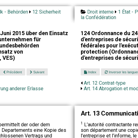
lk - Behörden
12 Sicherheit
Droit interne
1 État - 
la Confédération
Juni 2015 über den Einsatz
124 Ordonnance du 24 
sunternehmen für
d'entreprises de sécur
Bundesbehörden
fédérales pour l'exécu
nsatz von
protection (Ordonnan
, VES)
d'entreprises de sécur
Précédent
Suivant
Index
Inverser les langue
Art. 12 Contrat-type
rung anderer Erlasse
Art. 14 Abrogation et mod
Art. 13 Communicat
1
ermittelt der oder dem
L’autorité contractante r
es Departements eine Kopie des
son département une copie
hlossenen Vertrags und
l’entreprise et l’informe, 