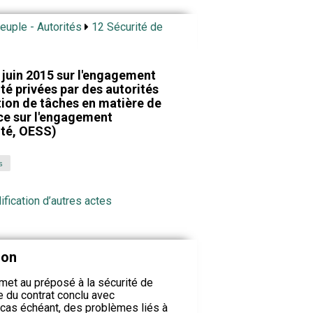
Peuple - Autorités
12 Sécurité de
juin 2015 sur l'engagement
ité privées par des autorités
tion de tâches en matière de
ce sur l'engagement
ité, OESS)
s
ification d’autres actes
ion
emet au préposé à la sécurité de
 du contrat conclu avec
le cas échéant, des problèmes liés à