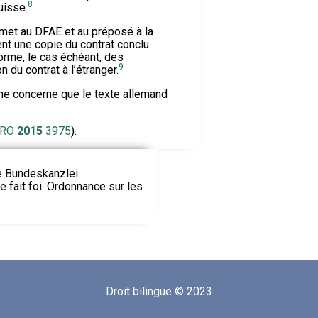
8
uisse.
emet au DFAE et au préposé à la
nt une copie du contrat conclu
forme, le cas échéant, des
9
n du contrat à l’étranger.
ne concerne que le texte allemand
RO
2015
3975
).
ie Bundeskanzlei.
le fait foi. Ordonnance sur les
Droit bilingue © 2023