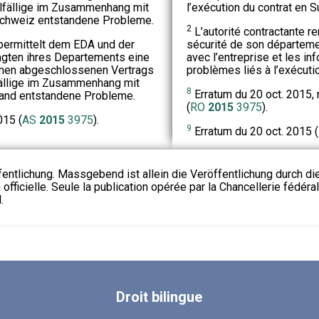
allfällige im Zusammenhang mit
l’exécution du contrat en S
 Schweiz entstandene Probleme.
2
L’autorité contractante r
ermittelt dem EDA und der
sécurité de son départeme
agten ihres Departements eine
avec l’entreprise et les in
men abgeschlossenen Vertrags
problèmes liés à l’exécutio
lfällige im Zusammenhang mit
8
Erratum du 20 oct. 2015, 
land entstandene Probleme.
(
RO
2015
3975
).
015 (
AS
2015
3975
).
9
Erratum du 20 oct. 2015 (
fentlichung. Massgebend ist allein die Veröffentlichung durch d
 officielle. Seule la publication opérée par la Chancellerie fédéra
.
Droit
bilingue