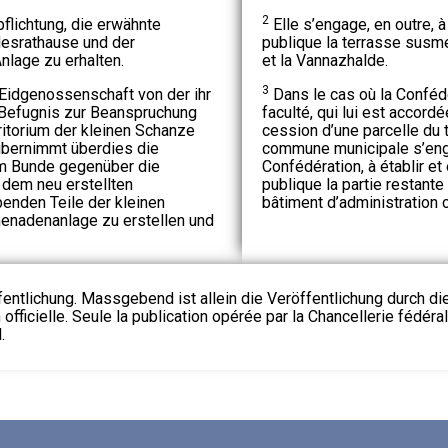
2
flichtung, die erwähnte
Elle s’engage, en outre,
esrathause und der
publique la terrasse susme
nlage zu erhalten.
et la Vannazhalde.
3
Eidgenossenschaft von der ihr
Dans le cas où la Confédé
 Befugnis zur Beanspruchung
faculté, qui lui est accordée
ritorium der kleinen Schanze
cession d’une parcelle du t
bernimmt überdies die
commune municipale s’enga
m Bunde gegenüber die
Confédération, à établir 
n dem neu erstellten
publique la partie restante
enden Teile der kleinen
bâtiment d’administration 
enadenanlage zu erstellen und
fentlichung. Massgebend ist allein die Veröffentlichung durch d
 officielle. Seule la publication opérée par la Chancellerie fédéra
.