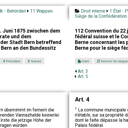
lk - Behörden
11 Wappen.
Droit interne
1 État - 
Siège de la Confédération.
. Juni 1875 zwischen dem
112 Convention du 22 j
rate und dem
fédéral suisse et le Co
er Stadt Bern betreffend
Berne concernant les p
 Bern an den Bundessitz
Berne pour le siège fé
Précédent
Suivant
Index
Inverser les langue
Art. 3
Art. 5
Art. 4
1
 übernimmt im fernern die
La commune municipale de
hörenden Vannazhalde keinerlei
n’établir, sur sa propriété
irste die jetzige Höhe der
dont le faîte dépasse la ha
ragen würden.
Palais fédéral.