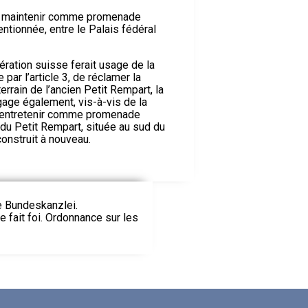
 à maintenir comme promenade
ntionnée, entre le Palais fédéral
ration suisse ferait usage de la
 par l’article 3, de réclamer la
errain de l’ancien Petit Rempart, la
ge également, vis-à-vis de la
et entretenir comme promenade
 du Petit Rempart, située au sud du
construit à nouveau.
ie Bundeskanzlei.
le fait foi. Ordonnance sur les