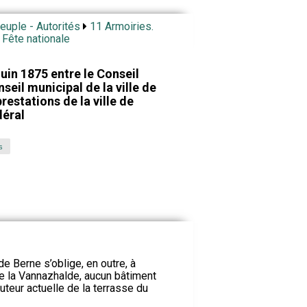
Peuple - Autorités
11 Armoiries.
 Fête nationale
uin 1875 entre le Conseil
nseil municipal de la ville de
restations de la ville de
déral
s
 Berne s’oblige, en outre, à
 de la Vannazhalde, aucun bâtiment
uteur actuelle de la terrasse du