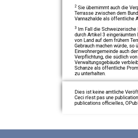
2
Sie übernimmt auch die Verp
Terrasse zwischen dem Bund
Vannazhalde als öffentliche A
3
Im Fall die Schweizerische 
durch Artikel 3 eingeräumten
von Land auf dem frühern Ter
Gebrauch machen würde, so ü
Einwohnergemeinde auch de
Verpflichtung, die südlich vo
Verwaltungsgebäude verbleib
Schanze als öffentliche Prom
zu unterhalten.
Dies ist keine amtliche Veröf
Ceci n’est pas une publication
publications officielles, OPubl