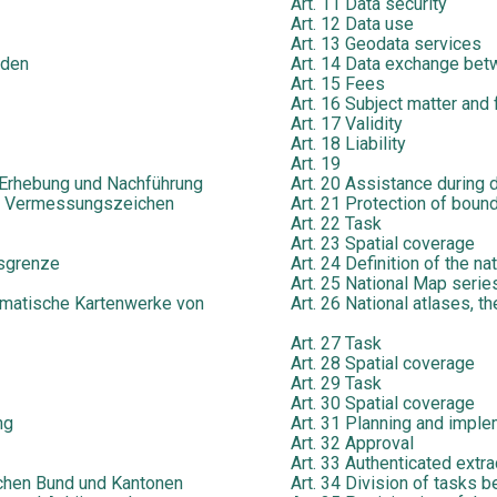
Art. 11 Data security
Art. 12 Data use
Art. 13 Geodata services
rden
Art. 14 Data exchange betw
Art. 15 Fees
Art. 16 Subject matter and
Art. 17 Validity
Art. 18 Liability
Art. 19
r Erhebung und Nachführung
Art. 20 Assistance during 
nd Vermessungszeichen
Art. 21 Protection of boun
Art. 22 Task
Art. 23 Spatial coverage
esgrenze
Art. 24 Definition of the na
Art. 25 National Map serie
hematische Kartenwerke von
Art. 26 National atlases, t
Art. 27 Task
Art. 28 Spatial coverage
Art. 29 Task
Art. 30 Spatial coverage
ng
Art. 31 Planning and imple
Art. 32 Approval
Art. 33 Authenticated extra
schen Bund und Kantonen
Art. 34 Division of tasks