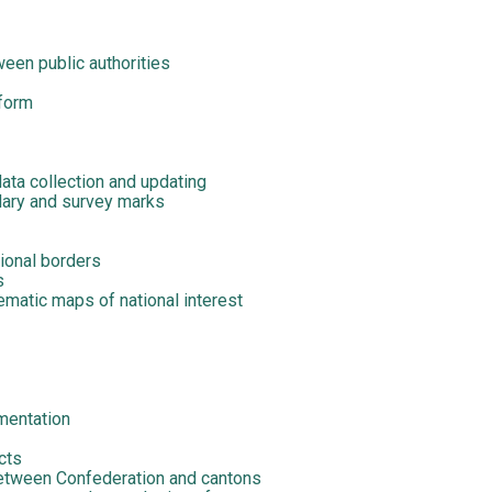
een public authorities
 form
data collection and updating
dary and survey marks
tional borders
s
hematic maps of national interest
mentation
cts
 between Confederation and cantons