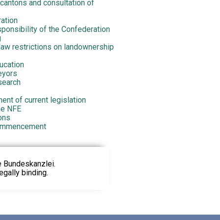
e cantons and consultation of
ration
sponsibility of the Confederation
g
-law restrictions on landownership
ucation
eyors
search
nt of current legislation
the NFE
ions
commencement
ie Bundeskanzlei.
egally binding.