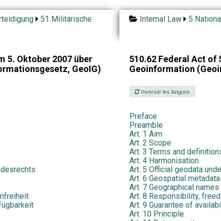
teidigung
51 Militärische
Internal Law
5 Nationa
 5. Oktober 2007 über
510.62 Federal Act of
ormationsgesetz, GeoIG)
Geoinformation (Geoi
Inverser les langues
Preface
Preamble
Art. 1 Aim
Art. 2 Scope
Art. 3 Terms and definition
Art. 4 Harmonisation
ndesrechts
Art. 5 Official geodata unde
Art. 6 Geospatial metadata
Art. 7 Geographical names
nfreiheit
Art. 8 Responsibility, fre
fügbarkeit
Art. 9 Guarantee of availabi
Art. 10 Principle