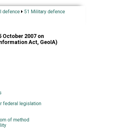
l defence
51 Military defence
 5 October 2007 on
nformation Act, GeoIA)
s
r federal legislation
edom of method
lity