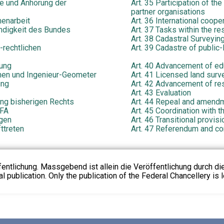
ne und Anhörung der
Art. 35 Participation of th
partner organisations
menarbeit
Art. 36 International coope
ändigkeit des Bundes
Art. 37 Tasks within the re
Art. 38 Cadastral Surveyin
h-rechtlichen
Art. 39 Cadastre of public
dung
Art. 40 Advancement of ed
nnen und Ingenieur-Geometer
Art. 41 Licensed land surv
ung
Art. 42 Advancement of re
Art. 43 Evaluation
ung bisherigen Rechts
Art. 44 Repeal and amendme
NFA
Art. 45 Coordination with 
gen
Art. 46 Transitional provis
ttreten
Art. 47 Referendum and 
fentlichung. Massgebend ist allein die Veröffentlichung durch d
l publication. Only the publication of the Federal Chancellery is l