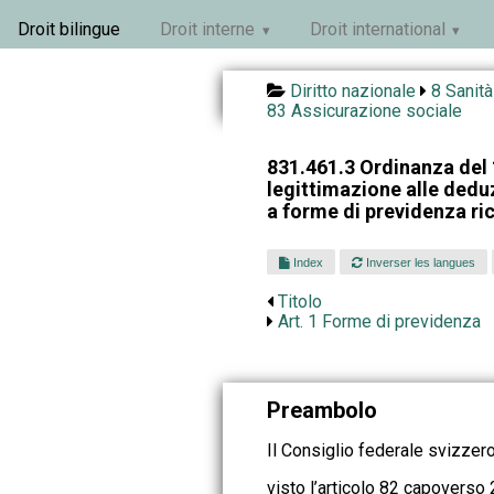
Droit bilingue
Droit interne
Droit international
Diritto nazionale
8 Sanità
83 Assicurazione sociale
831.461.3 Ordinanza del
legittimazione alle deduzi
a forme di previdenza ri
Index
Inverser les langues
Titolo
Art. 1 Forme di previdenza
Preambolo
Il Consiglio federale svizzero
visto l’articolo 82 capoverso 