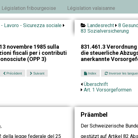
Législation fribourgeoise
Législation valaisanne
 - Lavoro - Sicurezza sociale
Landesrecht
8 Gesundh
83 Sozialversicherung
 13 novembre 1985 sulla
831.461.3 Verordnung
oni fiscali per i contributi
die steuerliche Abzug
conosciute (OPP 3)
anerkannte Vorsorgef
Précédent
Suivant
Index
Inverser les langue
Überschrift
Art. 1 Vorsorgeformen
Präambel
,
Der Schweizerische Bunde
2 della legge federale del 25
gestützt auf Artikel 82 