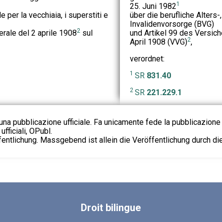
1
25. Juni 1982
 per la vecchiaia, i superstiti e
über die berufliche Alters-
Invalidenvorsorge (BVG)
2
derale del 2 aprile 1908
sul
und Artikel 99 des Versic
2
April 1908 (VVG)
,
verordnet:
1
SR
831.40
2
SR
221.229.1
na pubblicazione ufficiale. Fa unicamente fede la pubblicazione 
fficiali, OPubl.
fentlichung. Massgebend ist allein die Veröffentlichung durch d
Droit
bilingue