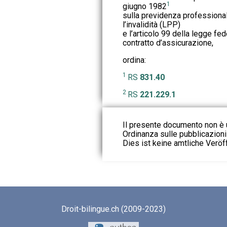
1
giugno 1982
sulla previdenza professionale
l’invalidità (LPP)
e l’articolo 99 della legge fe
contratto d’assicurazione,
ordina:
1
RS
831.40
2
RS
221.229.1
Il presente documento non è u
Ordinanza sulle pubblicazioni u
Dies ist keine amtliche Veröf
Droit-bilingue.ch (2009-2023)