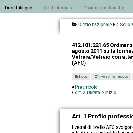
Droit bilingue
Droit interne
Droit international
Diritto nazionale
4 Scuola
412.101.221.65 Ordinanza
agosto 2011 sulla formaz
Vetraia/Vetraio con atte
(AFC)
Index
Inverser les langues
Preambolo
Art. 2 Durata e inizio
Art. 1 Profilo professi
I vetrai di livello AFC svolgon
attività e si contraddistingu