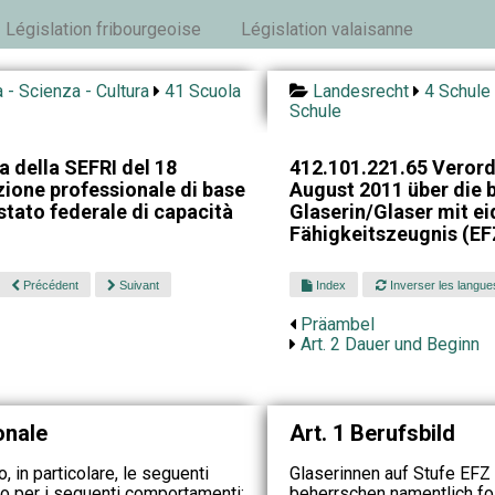
Législation fribourgeoise
Législation valaisanne
 - Scienza - Cultura
41 Scuola
Landesrecht
4 Schule 
Schule
 della SEFRI del 18
412.101.221.65 Veror
ione professionale di base
August 2011 über die 
stato federale di capacità
Glaserin/Glaser mit 
Fähigkeitszeugnis (EF
Précédent
Suivant
Index
Inverser les langue
Präambel
Art. 2 Dauer und Beginn
onale
Art. 1 Berufsbild
o, in particolare, le seguenti
Glaserinnen auf Stufe EFZ
ono per i seguenti comportamenti:
beherrschen namentlich fo