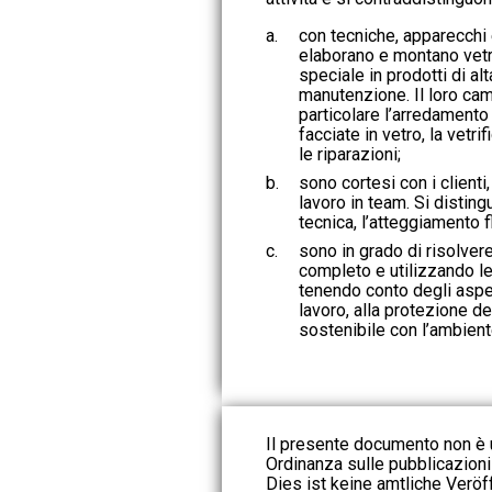
a.
con tecniche, apparecchi
elaborano e montano vetro
speciale in prodotti di al
manutenzione. Il loro cam
particolare l’arredamento di
facciate in vetro, la vetri
le riparazioni;
b.
sono cortesi con i clienti,
lavoro in team. Si distin
tecnica, l’atteggiamento 
c.
sono in grado di risolver
completo e utilizzando le
tenendo conto degli aspet
lavoro, alla protezione de
sostenibile con l’ambient
Il presente documento non è u
Ordinanza sulle pubblicazioni u
Dies ist keine amtliche Veröf