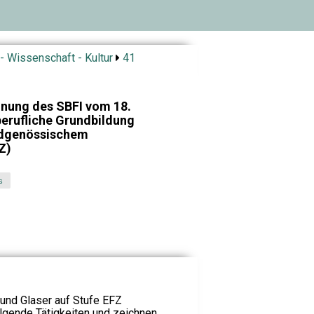
- Wissenschaft - Kultur
41
dnung des SBFI vom 18.
berufliche Grundbildung
eidgenössischem
Z)
s
 und Glaser auf Stufe EFZ
lgende Tätigkeiten und zeichnen