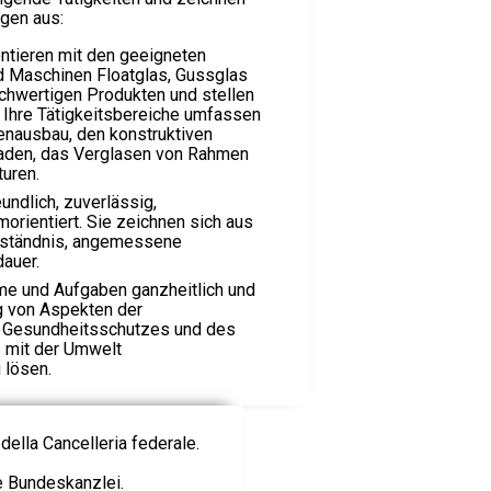
ngen aus:
ntieren mit den geeigneten
d Maschinen Floatglas, Gussglas
chwertigen Produkten und stellen
. Ihre Tätigkeitsbereiche umfassen
enausbau, den konstruktiven
saden, das Verglasen von Rahmen
turen.
undlich, zuverlässig,
orientiert. Sie zeichnen sich aus
rständnis, angemessene
dauer.
eme und Aufgaben ganzheitlich und
g von Aspekten der
s Gesundheitsschutzes und des
 mit der Umwelt
 lösen.
della Cancelleria federale.
ie Bundeskanzlei.