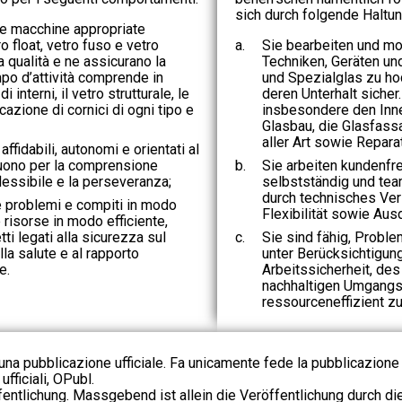
sich durch folgende Haltu
 e macchine appropriate
 float, vetro fuso e vetro
a.
Sie bearbeiten und mo
ta qualità e ne assicurano la
Techniken, Geräten un
po d’attività comprende in
und Spezialglas zu ho
 interni, il vetro strutturale, le
deren Unterhalt sicher
ficazione di cornici di ogni tipo e
insbesondere den Inn
Glasbau, die Glasfas
aller Art sowie Repara
 affidabili, autonomi e orientati al
guono per la comprensione
b.
Sie arbeiten kundenfre
flessibile e la perseveranza;
selbstständig und team
durch technisches Ve
e problemi e compiti in modo
Flexibilität sowie Aus
 risorse in modo efficiente,
ti legati alla sicurezza sul
c.
Sie sind fähig, Probl
lla salute e al rapporto
unter Berücksichtigun
e.
Arbeitssicherheit, de
nachhaltigen Umgangs
ressourceneffizient zu
na pubblicazione ufficiale. Fa unicamente fede la pubblicazione 
fficiali, OPubl.
fentlichung. Massgebend ist allein die Veröffentlichung durch d