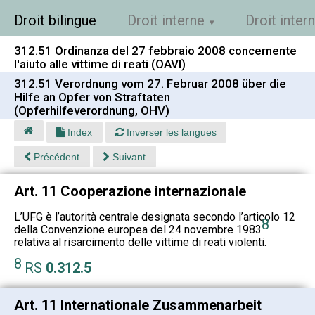
Droit bilingue
Droit interne
Droit inter
312.51 Ordinanza del 27 febbraio 2008 concernente
l'aiuto alle vittime di reati (OAVI)
312.51 Verordnung vom 27. Februar 2008 über die
Hilfe an Opfer von Straftaten
(Opferhilfeverordnung, OHV)
Index
Inverser les langues
Précédent
Suivant
Art. 11 Cooperazione internazionale
L’UFG è l’autorità centrale designata secondo l’articolo 12
8
della Convenzione europea del 24 novembre 1983
relativa al risarcimento delle vittime di reati violenti.
8
RS
0.312.5
Art. 11 Internationale Zusammenarbeit