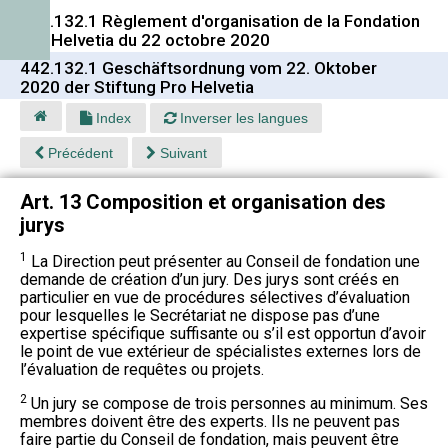
442.132.1 Règlement d'organisation de la Fondation
Pro Helvetia du 22 octobre 2020
442.132.1 Geschäftsordnung vom 22. Oktober
2020 der Stiftung Pro Helvetia
Index
Inverser les langues
Précédent
Suivant
Art. 13 Composition et organisation des
jurys
1
La Direction peut présenter au Conseil de fondation une
demande de création d’un jury. Des jurys sont créés en
particulier en vue de procédures sélectives d’évaluation
pour lesquelles le Secrétariat ne dispose pas d’une
expertise spécifique suffisante ou s’il est opportun d’avoir
le point de vue extérieur de spécialistes externes lors de
l’évaluation de requêtes ou projets.
2
Un jury se compose de trois personnes au minimum. Ses
membres doivent être des experts. Ils ne peuvent pas
faire partie du Conseil de fondation, mais peuvent être