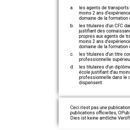
a.
les agents de transports 
moins 2 ans d’expérience
domaine de la formation q
b.
les titulaires d’un CFC 
justifiant des connaissa
propres aux agents de tr
moins 2 ans d’expérience
domaine de la formation q
c.
les titulaires d’un titre 
professionnelle supérieu
d.
les titulaires d’un diplô
école justifiant d’au moi
professionnelle dans le d
dispensent.
Ceci n’est pas une publication
publications officielles, OPubl
Dies ist keine amtliche Veröf