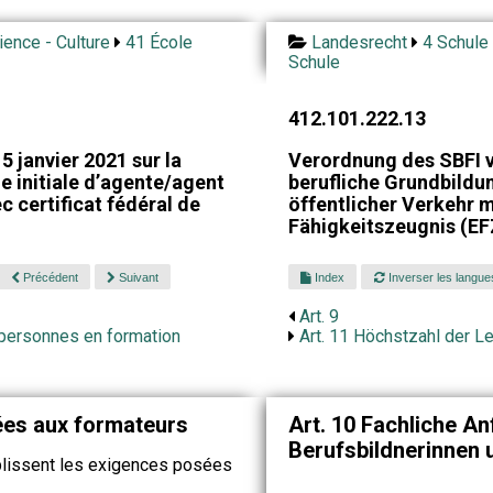
ience - Culture
41 École
Landesrecht
4 Schule 
Schule
412.101.222.13
 janvier 2021 sur la
Verordnung des SBFI v
e initiale d’agente/agent
berufliche Grundbild
c certificat fédéral de
öffentlicher Verkehr 
Fähigkeitszeugnis (EF
Précédent
Suivant
Index
Inverser les langue
Art. 9
personnes en formation
Art. 11 Höchstzahl der L
ées aux formateurs
Art. 10 Fachliche A
Berufsbildnerinnen 
lissent les exigences posées