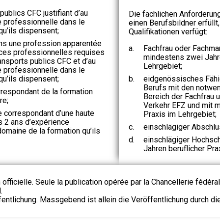
publics CFC justifiant d’au
Die fachlichen Anforderung
 professionnelle dans le
einen Berufsbildner erfüll
u’ils dispensent;
Qualifikationen verfügt:
dans une profession apparentée
a.
Fachfrau oder Fachman
nces professionnelles requises
mindestens zwei Jahre
ansports publics CFC et d’au
Lehrgebiet;
 professionnelle dans le
u’ils dispensent;
b.
eidgenössisches Fähi
Berufs mit den notwe
correspondant de la formation
Bereich der Fachfrau 
re;
Verkehr EFZ und mit m
me correspondant d’une haute
Praxis im Lehrgebiet;
ns 2 ans d’expérience
c.
einschlägiger Abschlu
omaine de la formation qu’ils
d.
einschlägiger Hochsc
Jahren beruflicher Pra
 officielle. Seule la publication opérée par la Chancellerie fédéra
.
fentlichung. Massgebend ist allein die Veröffentlichung durch d