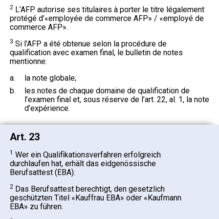
2
L’AFP autorise ses titulaires à porter le titre légalement
protégé d’«employée de commerce AFP» / «employé de
commerce AFP».
3
Si l’AFP a été obtenue selon la procédure de
qualification avec examen final, le bulletin de notes
mentionne:
a.
la note globale;
b.
les notes de chaque domaine de qualification de
l’examen final et, sous réserve de l’art. 22, al. 1, la note
d’expérience.
Art. 23
1
Wer ein Qualifikationsverfahren erfolgreich
durchlaufen hat, erhält das eidgenössische
Berufsattest (EBA).
2
Das Berufsattest berechtigt, den gesetzlich
geschützten Titel «Kauffrau EBA» oder «Kaufmann
EBA» zu führen.