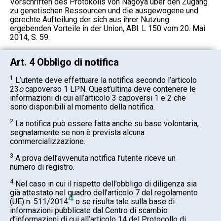
Vorschriften des Protokolls von Nagoya über den Zugang
zu genetischen Ressourcen und die ausgewogene und
gerechte Aufteilung der sich aus ihrer Nutzung
ergebenden Vorteile in der Union, ABl. L 150 vom 20. Mai
2014, S. 59.
Art. 4 Obbligo di notifica
1
L’utente deve effettuare la notifica secondo l’articolo
23
o
capoverso 1 LPN. Quest’ultima deve contenere le
informazioni di cui all’articolo 3 capoversi 1 e 2 che
sono disponibili al momento della notifica.
2
La notifica può essere fatta anche su base volontaria,
segnatamente se non è prevista alcuna
commercializzazione.
3
A prova dell’avvenuta notifica l’utente riceve un
numero di registro.
4
Nel caso in cui il rispetto dell’obbligo di diligenza sia
già attestato nel quadro dell’articolo 7 del regolamento
4
(UE) n. 511/2014
o se risulta tale sulla base di
informazioni pubblicate dal Centro di scambio
d’informazioni di cui all’articolo 14 del Protocollo di