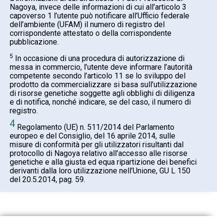
Nagoya, invece delle informazioni di cui all’articolo 3
capoverso 1 l’utente può notificare all’Ufficio federale
dell’ambiente (UFAM) il numero di registro del
corrispondente attestato o della corrispondente
pubblicazione.
5
In occasione di una procedura di autorizzazione di
messa in commercio, l’utente deve informare l’autorità
competente secondo l’articolo 11 se lo sviluppo del
prodotto da commercializzare si basa sull’utilizzazione
di risorse genetiche soggette agli obblighi di diligenza
e di notifica, nonché indicare, se del caso, il numero di
registro.
4
Regolamento (UE) n. 511/2014 del Parlamento
europeo e del Consiglio, del 16 aprile 2014, sulle
misure di conformità per gli utilizzatori risultanti dal
protocollo di Nagoya relativo all’accesso alle risorse
genetiche e alla giusta ed equa ripartizione dei benefici
derivanti dalla loro utilizzazione nell’Unione, GU L 150
del 20.5.2014, pag. 59.