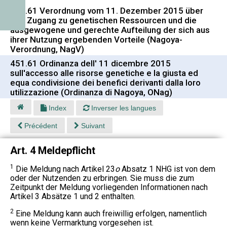
451.61 Verordnung vom 11. Dezember 2015 über
den Zugang zu genetischen Ressourcen und die
ausgewogene und gerechte Aufteilung der sich aus
ihrer Nutzung ergebenden Vorteile (Nagoya-
Verordnung, NagV)
451.61 Ordinanza dell' 11 dicembre 2015
sull'accesso alle risorse genetiche e la giusta ed
equa condivisione dei benefici derivanti dalla loro
utilizzazione (Ordinanza di Nagoya, ONag)
Index
Inverser les langues
Précédent
Suivant
Art. 4 Meldepflicht
1
Die Meldung nach Artikel 23
o
Absatz 1 NHG ist von dem
oder der Nutzenden zu erbringen. Sie muss die zum
Zeitpunkt der Meldung vorliegenden Informationen nach
Artikel 3 Absätze 1 und 2 enthalten.
2
Eine Meldung kann auch freiwillig erfolgen, namentlich
wenn keine Vermarktung vorgesehen ist.