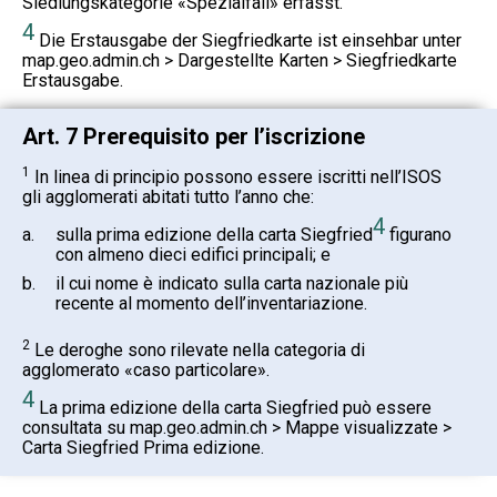
Siedlungskategorie «Spezialfall» erfasst.
4
Die Erstausgabe der Siegfriedkarte ist einsehbar unter
map.geo.admin.ch > Dargestellte Karten > Siegfriedkarte
Erstausgabe.
Art. 7 Prerequisito per l’iscrizione
1
In linea di principio possono essere iscritti nell’ISOS
gli agglomerati abitati tutto l’anno che:
4
a.
sulla prima edizione della carta Siegfried
figurano
con almeno dieci edifici principali; e
b.
il cui nome è indicato sulla carta nazionale più
recente al momento dell’inventariazione.
2
Le deroghe sono rilevate nella categoria di
agglomerato «caso particolare».
4
La prima edizione della carta Siegfried può essere
consultata su map.geo.admin.ch > Mappe visualizzate >
Carta Siegfried Prima edizione.