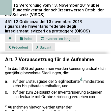
451.12 Verordnung vom 13. November 2019 über
das Bundesinventar der schützenswerten Ortsbilder
der Schweiz (VISOS)
451.12 Ordinanza del 13 novembre 2019
riguardante l'inventario federale degli
insediamenti svizzeri da proteggere (OISOS)
Index
Inverser les langues
Précédent
Suivant
Art. 7 Voraussetzung für die Aufnahme
1
In das ISOS aufgenommen werden können grundsätzlich
ganzjährig bewohnte Siedlungen, die:
4
a.
auf der Erstausgabe der Siegfriedkarte
mindestens
zehn Hauptbauten enthalten; und
b.
auf der zum Zeitpunkt der Inventarisierung aktuellen
Landeskarte mit Ortsbezeichnung versehen sind.
2
Ausnahmen hiervon werden unter der