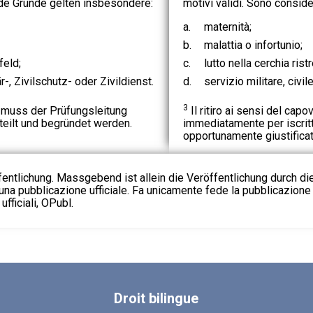
nde Gründe gelten insbesondere:
motivi validi. Sono consider
a.
maternità;
b.
malattia o infortunio;
feld;
c.
lutto nella cerchia ristr
-, Zivilschutz- oder Zivildienst.
d.
servizio militare, civil
3
muss der Prüfungsleitung
Il ritiro ai sensi del ca
eteilt und begründet werden.
immediatamente per iscritt
opportunamente giustificat
fentlichung. Massgebend ist allein die Veröffentlichung durch d
na pubblicazione ufficiale. Fa unicamente fede la pubblicazione 
fficiali, OPubl.
Droit
bilingue