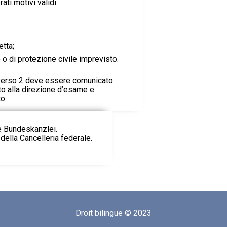
ati motivi validi:
etta;
e o di protezione civile imprevisto.
poverso 2 deve essere comunicato
o alla direzione d’esame e
o.
ie Bundeskanzlei.
della Cancelleria federale.
Droit bilingue © 2023