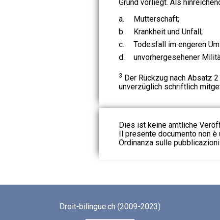
Grund vorliegt. Als hinreiche
a.
Mutterschaft;
b.
Krankheit und Unfall;
c.
Todesfall im engeren Um
d.
unvorhergesehener Militär
3
Der Rückzug nach Absatz 2 
unverzüglich schriftlich mitg
Dies ist keine amtliche Veröf
Il presente documento non è u
Ordinanza sulle pubblicazioni u
Droit-bilingue.ch (2009-2023)