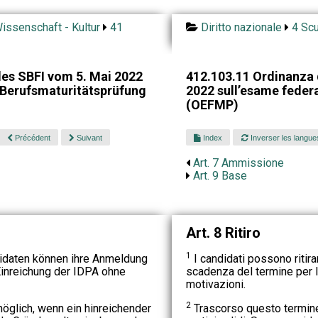
issenschaft - Kultur
41
Diritto nazionale
4 Scu
es SBFI vom 5. Mai 2022
412.103.11 Ordinanza 
 Berufsmaturitätsprüfung
2022 sull’esame federa
(OEFMP)
Précédent
Suivant
Index
Inverser les langue
Art. 7 Ammissione
Art. 9 Base
Art. 8 Ritiro
1
idaten können ihre Anmeldung
I candidati possono ritirar
Einreichung der IDPA ohne
scadenza del termine per 
motivazioni.
2
öglich, wenn ein hinreichender
Trascorso questo termine,