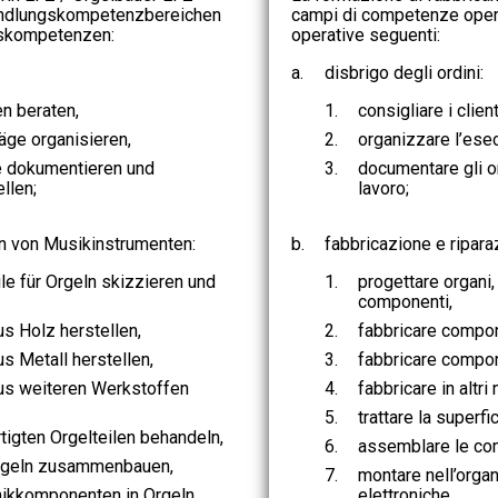
andlungskompetenzbereichen
campi di competenze opera
skompetenzen:
operative seguenti:
a.
disbrigo degli ordini:
n beraten,
1.
consigliare i client
äge organisieren,
2.
organizzare l’esec
e dokumentieren und
3.
documentare gli or
llen;
lavoro;
n von Musikinstrumenten:
b.
fabbricazione e ripara
le für Orgeln skizzieren und
1.
progettare organi
componenti,
us Holz herstellen,
2.
fabbricare compone
us Metall herstellen,
3.
fabbricare compone
aus weiteren Werkstoffen
4.
fabbricare in altri
5.
trattare la superfi
tigten Orgelteilen behandeln,
6.
assemblare le com
rgeln zusammenbauen,
7.
montare nell’orga
onikkomponenten in Orgeln
elettroniche,