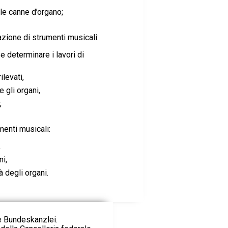
 le canne d’organo;
zione di strumenti musicali:
 e determinare i lavori di
ilevati,
e gli organi,
;
enti musicali:
,
ni,
à degli organi.
ie Bundeskanzlei.