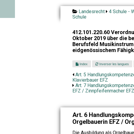
Landesrecht
4 Schule - W
Schule
412.101.220.60 Verordnu
Oktober 2019 über die be
Berufsfeld Musikinstrum
eidgenössischem Fähigk
Index
Inverser les langues
Art. 5 Handlungskompetenze
Klavierbauer EFZ
Art. 7 Handlungskompetenze
EFZ / Zinnpfeifenmacher EF
Art. 6 Handlungskomp
Orgelbauerin EFZ / Or
Die Ausbildung als Orgelbaue