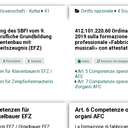
issenschaft - Kultur
41
Diritto nazionale
4 Scu
ng des SBFI vom 9.
412.101.220.60 Ordina
rufliche Grundbildung
2019 sulla formazione
entenbau mit
professionale «Fabbri
eitszeugnis (EFZ)
musicali» con attestat
Précédent
Suivant
Index
Inverser les langue
n für Klavierbauerin EFZ /
Art. 5 Competenze operati
AFC
n für Zinnpfeifenmacherin
Art. 7 Competenze operat
Z
d’organo AFC
etenzen für
Art. 6 Competenze o
gelbauer EFZ
organi AFC
rin EFZ / Orgelbauer EFZ
La formazione di fabbrican