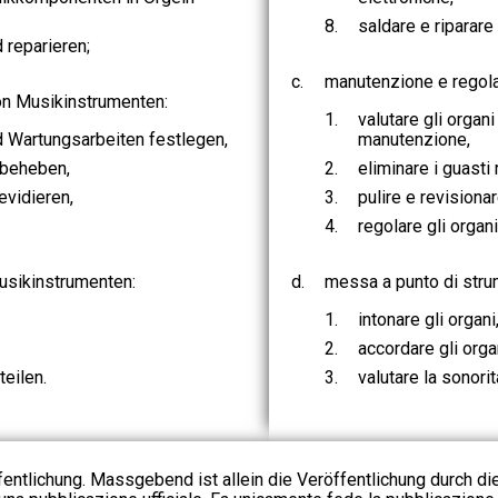
8.
saldare e riparare
 reparieren;
c.
manutenzione e regola
on Musikinstrumenten:
1.
valutare gli organi
d Wartungsarbeiten festlegen,
manutenzione,
 beheben,
2.
eliminare i guasti r
evidieren,
3.
pulire e revisionar
4.
regolare gli organi
usikinstrumenten:
d.
messa a punto di strum
1.
intonare gli organi
2.
accordare gli orga
teilen.
3.
valutare la sonorit
fentlichung. Massgebend ist allein die Veröffentlichung durch d