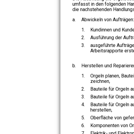
umfasst in den folgenden H
die nachstehenden Handlung
a.
Abwickeln von Aufträgen:
1.
Kundinnen und Kunde
2.
Ausführung der Auftr
3.
ausgeführte Aufträg
Arbeitsrapporte erste
b.
Herstellen und Repariere
1.
Orgeln planen, Bautei
zeichnen,
2.
Bauteile für Orgeln a
3.
Bauteile für Orgeln a
4.
Bauteile für Orgeln 
herstellen,
5.
Oberfläche von gefer
6.
Komponenten von O
7.
Elektrik- und Elektr