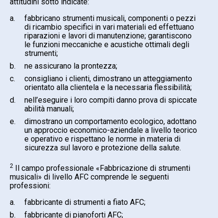
attitudini sotto indicate:
a.
fabbricano strumenti musicali, componenti o pezzi
di ricambio specifici in vari materiali ed effettuano
riparazioni e lavori di manutenzione; garantiscono
le funzioni meccaniche e acustiche ottimali degli
strumenti;
b.
ne assicurano la prontezza;
c.
consigliano i clienti, dimostrano un atteggiamento
orientato alla clientela e la necessaria flessibilità;
d.
nell’eseguire i loro compiti danno prova di spiccate
abilità manuali;
e.
dimostrano un comportamento ecologico, adottano
un approccio economico-aziendale a livello teorico
e operativo e rispettano le norme in materia di
sicurezza sul lavoro e protezione della salute.
2
Il campo professionale «Fabbricazione di strumenti
musicali» di livello AFC comprende le seguenti
professioni:
a.
fabbricante di strumenti a fiato AFC;
b.
fabbricante di pianoforti AFC;