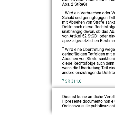
Abs. 2 StReG)
1
Wird ein Verbrechen oder V
Schuld und geringfügigen Tat
mit Absehen von Strafe sankt
Delikt noch diese Rechtsfolg
unabhängig davon, ob das Ab
9
von Artikel 52 StGB
oder ein
spezialgesetzlichen Bestimmu
2
Wird eine Übertretung wege
geringfügigen Tatfolgen mit 
Absehen von Strafe sanktioni
diese Rechtsfolge auch dann 
wenn die Übertretung Teil ein
andere einzutragende Delikte 
9
SR
311.0
Dies ist keine amtliche Veröf
Il presente documento non è u
Ordinanza sulle pubblicazioni u