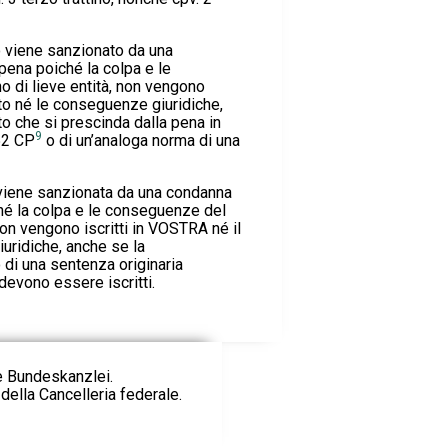
o viene sanzionato da una
pena poiché la colpa e le
 di lieve entità, non vengono
ato né le conseguenze giuridiche,
o che si prescinda dalla pena in
9
 52 CP
o di un’analoga norma di una
viene sanzionata da una condanna
ché la colpa e le conseguenze del
 non vengono iscritti in VOSTRA né il
uridiche, anche se la
di una sentenza originaria
 devono essere iscritti.
ie Bundeskanzlei.
della Cancelleria federale.