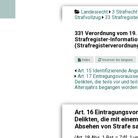
Landesrecht
3 Strafrecht
Strafvollzug
33 Strafregiste
331 Verordnung vom 19. 
Strafregister-Informat
(Strafregisterverordnun
Index
Inverser les langues
Art. 15 Identifizierende An
Art. 17 Eintragungsvorausse
Delikten, die teils vor und te
Altersjahrs begangen worden
Art. 16 Eintragungsvo
Delikten, die mit eine
Absehen von Strafe sa
(Art. 18 Abs. 1 Bst. c Ziff. 1 u