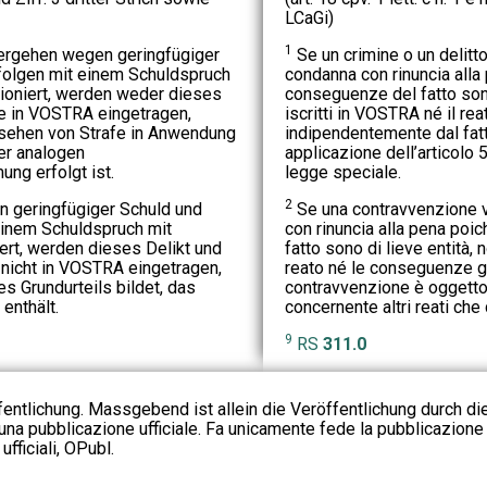
LCaGi)
1
ergehen wegen geringfügiger
Se un crimine o un delitt
folgen mit einem Schuldspruch
condanna con rinuncia alla 
ioniert, werden weder dieses
conseguenze del fatto sono
e in VOSTRA eingetragen,
iscritti in VOSTRA né il re
sehen von Strafe in Anwendung
indipendentemente dal fatt
er analogen
applicazione dell’articolo
ng erfolgt ist.
legge speciale.
2
n geringfügiger Schuld und
Se una contravvenzione 
einem Schuldspruch mit
con rinuncia alla pena poi
ert, werden dieses Delikt und
fatto sono di lieve entità,
nicht in VOSTRA eingetragen,
reato né le conseguenze gi
es Grundurteils bildet, das
contravvenzione è oggetto 
enthält.
concernente altri reati che
9
RS
311.0
fentlichung. Massgebend ist allein die Veröffentlichung durch d
na pubblicazione ufficiale. Fa unicamente fede la pubblicazione 
fficiali, OPubl.