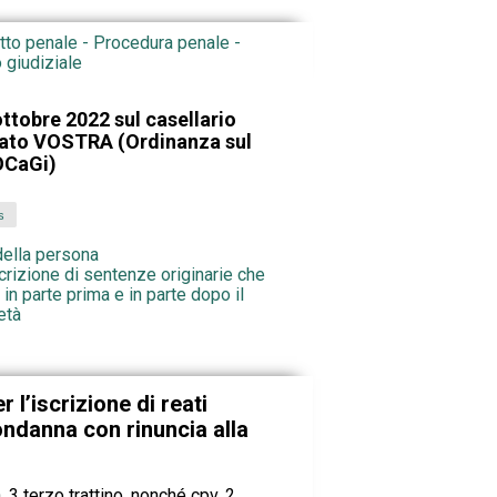
itto penale - Procedura penale -
 giudiziale
ttobre 2022 sul casellario
zato VOSTRA (Ordinanza sul
 OCaGi)
s
 della persona
scrizione di sentenze originarie che
n parte prima e in parte dopo il
età
r l’iscrizione di reati
ondanna con rinuncia alla
 n. 3 terzo trattino, nonché cpv. 2