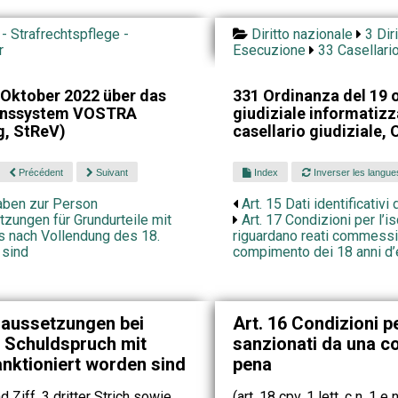
 - Strafrechtspflege -
Diritto nazionale
3 Dir
r
Esecuzione
33 Casellario
Oktober 2022 über das
331 Ordinanza del 19 o
ionssystem VOSTRA
giudiziale informatiz
g, StReV)
casellario giudiziale,
Précédent
Suivant
Index
Inverser les langue
gaben zur Person
Art. 15 Dati identificativi
tzungen für Grundurteile mit
Art. 17 Condizioni per l’i
ils nach Vollendung des 18.
riguardano reati commessi i
 sind
compimento dei 18 anni d’
raussetzungen bei
Art. 16 Condizioni pe
m Schuldspruch mit
sanzionati da una c
nktioniert worden sind
pena
nd Ziff. 3 dritter Strich sowie
(art. 18 cpv. 1 lett. c n. 1 e