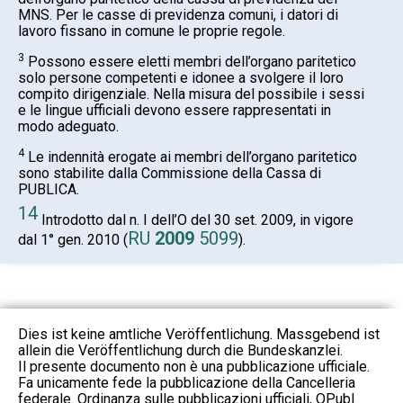
MNS. Per le casse di previdenza comuni, i datori di
lavoro fissano in comune le proprie regole.
3
Possono essere eletti membri dell’organo paritetico
solo persone competenti e idonee a svolgere il loro
compito dirigenziale. Nella misura del possibile i sessi
e le lingue ufficiali devono essere rappresentati in
modo adeguato.
4
Le indennità erogate ai membri dell’organo paritetico
sono stabilite dalla Commissione della Cassa di
PUBLICA.
14
Introdotto dal n. I dell’O del 30 set. 2009, in vigore
RU
2009
5099
dal 1° gen. 2010 (
).
Dies ist keine amtliche Veröffentlichung. Massgebend ist
allein die Veröffentlichung durch die Bundeskanzlei.
Il presente documento non è una pubblicazione ufficiale.
Fa unicamente fede la pubblicazione della Cancelleria
federale. Ordinanza sulle pubblicazioni ufficiali, OPubl.