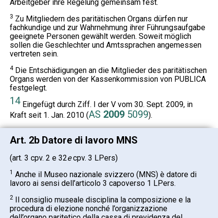
Arbeitgeber ihre Regelung gemeinsam fest.
3
Zu Mitgliedern des paritätischen Organs dürfen nur
fachkundige und zur Wahrnehmung ihrer Führungsaufgabe
geeignete Personen gewählt werden. Soweit möglich
sollen die Geschlechter und Amtssprachen angemessen
vertreten sein.
4
Die Entschädigungen an die Mitglieder des paritätischen
Organs werden von der Kassenkommission von PUBLICA
festgelegt.
14
Eingefügt durch Ziff. I der V vom 30. Sept. 2009, in
AS
2009
5099
Kraft seit 1. Jan. 2010 (
).
Art. 2b Datore di lavoro MNS
(art. 3 cpv. 2 e 32
e
cpv. 3 LPers)
1
Anche il Museo nazionale svizzero (MNS) è datore di
lavoro ai sensi dell’articolo 3 capoverso 1 LPers.
2
Il consiglio museale disciplina la composizione e la
procedura di elezione nonché l’organizzazione
dell’organo paritetico della cassa di previdenza del