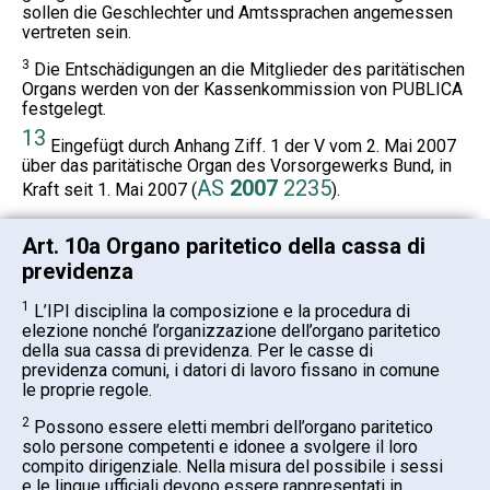
sollen die Geschlechter und Amtssprachen angemessen
vertreten sein.
3
Die Entschädigungen an die Mitglieder des paritätischen
Organs werden von der Kassenkommission von PUBLICA
festgelegt.
13
Eingefügt durch Anhang Ziff. 1 der V vom 2. Mai 2007
über das paritätische Organ des Vorsorgewerks Bund, in
AS
2007
2235
Kraft seit 1. Mai 2007 (
).
Art. 10a Organo paritetico della cassa di
previdenza
1
L’IPI disciplina la composizione e la procedura di
elezione nonché l’organizzazione dell’organo paritetico
della sua cassa di previdenza. Per le casse di
previdenza comuni, i datori di lavoro fissano in comune
le proprie regole.
2
Possono essere eletti membri dell’organo paritetico
solo persone competenti e idonee a svolgere il loro
compito dirigenziale. Nella misura del possibile i sessi
e le lingue ufficiali devono essere rappresentati in