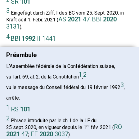
SR
101
3
Eingefügt durch Ziff. I des BG vom 25. Sept. 2020, in
AS
2021
47
BBl
2020
Kraft seit 1. Febr. 2021 (
;
3131
).
4
BBl
1992
II 1441
Préambule
L’Assemblée fédérale de la Confédération suisse,
1
2
vu l’art. 69, al. 2, de la Constitution
,
3
vu le message du Conseil fédéral du 19 février 1992
,
arrête:
1
RS
101
2
Phrase introduite par le ch. I de la LF du
RO
er
25 sept. 2020, en vigueur depuis le 1
fév. 2021 (
2021
47
FF
2020
3037
;
).