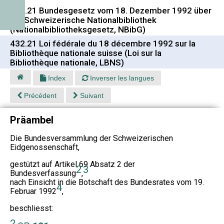
432.21 Bundesgesetz vom 18. Dezember 1992 über
die Schweizerische Nationalbibliothek
(Nationalbibliotheksgesetz, NBibG)
432.21 Loi fédérale du 18 décembre 1992 sur la
Bibliothèque nationale suisse (Loi sur la
Bibliothèque nationale, LBNS)
Index
Inverser les langues
Précédent
Suivant
Präambel
Die Bundesversammlung der Schweizerischen
Eidgenossenschaft,
gestützt auf Artikel 69 Absatz 2 der
2
3
Bundesverfassung
,
nach Einsicht in die Botschaft des Bundesrates vom 19.
4
Februar 1992
,
beschliesst:
2