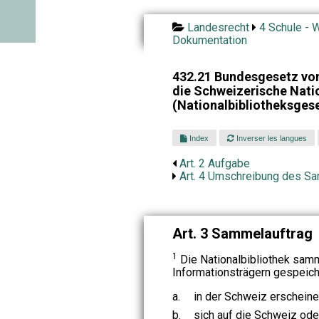
Landesrecht
4 Schule - W
Dokumentation
432.21 Bundesgesetz vo
die Schweizerische Nati
(Nationalbibliotheksges
Index
Inverser les langues
Art. 2 Aufgabe
Art. 4 Umschreibung des S
Art. 3 Sammelauftrag
1
Die Nationalbibliothek samm
Informationsträgern gespeiche
a.
in der Schweiz erscheine
b.
sich auf die Schweiz ode