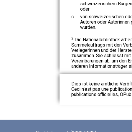
schweizerischem Bürger
oder
c.
von schweizerischen ode
Autoren oder Autorinnen 
wurden.
2
Die Nationalbibliothek arbeit
Sammelauftrags mit den Verb
Verlegerinnen und der Herstel
zusammen. Sie schliesst mit
Vereinbarungen ab, um den E
anderen Informationsträger si
Dies ist keine amtliche Veröf
Ceci n’est pas une publication
publications officielles, OPubl