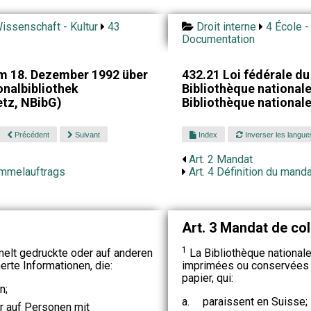
issenschaft - Kultur
43
Droit interne
4 École -
Documentation
m 18. Dezember 1992 über
432.21 Loi fédérale d
onalbibliothek
Bibliothèque nationale 
etz, NBibG)
Bibliothèque national
Précédent
Suivant
Index
Inverser les langue
Art. 2 Mandat
ammelauftrags
Art. 4 Définition du manda
Art. 3 Mandat de col
1
elt gedruckte oder auf anderen
La Bibliothèque nationale
rte Informationen, die:
imprimées ou conservées s
papier, qui:
n;
a.
paraissent en Suisse;
r auf Personen mit