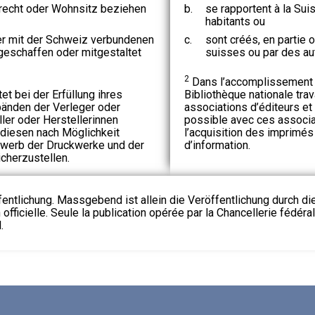
recht oder Wohnsitz beziehen
b.
se rapportent à la Sui
habitants ou
r mit der Schweiz verbundenen
c.
sont créés, en partie o
geschaffen oder mitgestaltet
suisses ou par des aut
2
Dans l’accomplissement d
et bei der Erfüllung ihres
Bibliothèque nationale trav
änden der Verleger oder
associations d’éditeurs et 
ler oder Herstellerinnen
possible avec ces associa
 diesen nach Möglichkeit
l’acquisition des imprimés
rwerb der Druckwerke und der
d’information.
cherzustellen.
fentlichung. Massgebend ist allein die Veröffentlichung durch d
 officielle. Seule la publication opérée par la Chancellerie fédéra
.