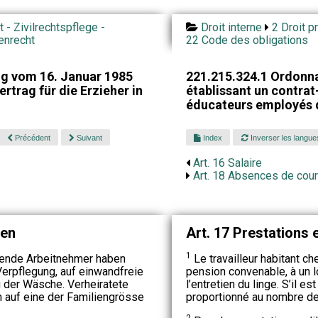
t - Zivilrechtspflege -
Droit interne
2 Droit p
enrecht
22 Code des obligations
g vom 16. Januar 1985
221.215.324.1 Ordonna
rtrag für die Erzieher in
établissant un contrat-
éducateurs employés d
Précédent
Suivant
Index
Inverser les langue
Art. 16 Salaire
Art. 18 Absences de cour
gen
Art. 17 Prestations 
1
nende Arbeitnehmer haben
Le travailleur habitant ch
rpflegung, auf einwandfreie
pension convenable, à un l
 der Wäsche. Verheiratete
l’entretien du linge. S’il es
 auf eine der Familiengrösse
proportionné au nombre d
2