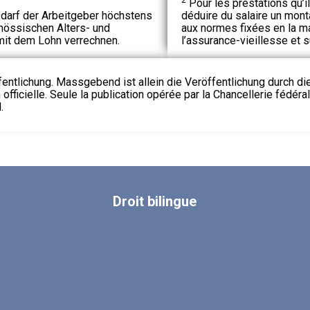
Pour les prestations qu’il
 darf der Arbeitgeber höchstens
déduire du salaire un mon
nössischen Alters- und
aux normes fixées en la mat
mit dem Lohn verrechnen.
l’assurance-vieillesse et s
fentlichung. Massgebend ist allein die Veröffentlichung durch d
 officielle. Seule la publication opérée par la Chancellerie fédéra
.
Droit
bilingue